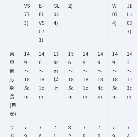
VS
E-
GL
2)
W
JE
77
EL
03
07
LJ
3)
VS
4)
4)
03
07
3)
3)
乗
14
14
13
15
14
14
14
14
車
9
6
9c
6
9
9
9
2
適
～
～
m
～
～
～
～
～
応
18
18
以
18
18
18
18
17
身
5c
1c
上
5c
1c
4c
5c
3c
長
m
m
m
m
m
m
m
(目
安)
サ
7
7
7
8
7
7
7
7
ド
9.
6.
1.
2.
8.
9.
9.
4.