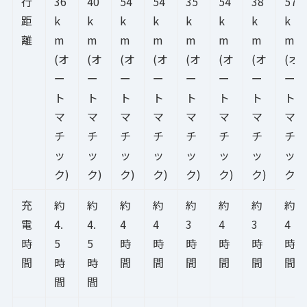
行
36
40
54
54
35
54
38
57
距
k
k
k
k
k
k
k
k
離
m
m
m
m
m
m
m
m
(オ
(オ
(オ
(オ
(オ
(オ
(オ
(オ
ー
ー
ー
ー
ー
ー
ー
ー
ト
ト
ト
ト
ト
ト
ト
ト
マ
マ
マ
マ
マ
マ
マ
マ
チ
チ
チ
チ
チ
チ
チ
チ
ッ
ッ
ッ
ッ
ッ
ッ
ッ
ッ
ク)
ク)
ク)
ク)
ク)
ク)
ク)
ク)
充
約
約
約
約
約
約
約
約
電
4.
4.
4
4
3
4
3
4
時
5
5
時
時
時
時
時
時
間
時
時
間
間
間
間
間
間
間
間