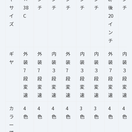
サ
38
チ
チ
チ
チ
チ
後
チ
イ
C
20
ズ
イ
ン
チ
ギ
外
外
内
外
内
内
外
内
ヤ
装
装
装
装
装
装
装
装
7
7
３
7
３
３
７
３
段
段
段
段
段
段
段
段
変
変
変
変
変
変
変
変
速
速
速
速
速
速
速
速
カ
4
4
4
4
3
3
4
4
ラ
色
色
色
色
色
色
色
色
ー