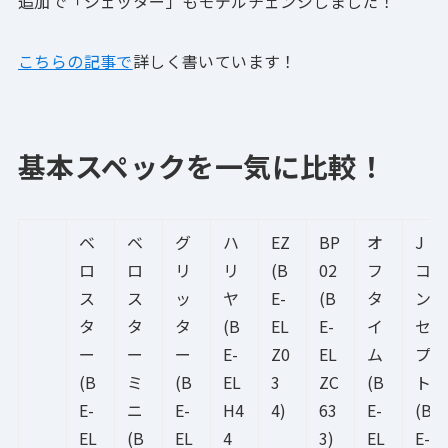
追加で「ジェッター」もモデルチェンジしました！
こちらの記事で
詳しく書いています！
基本スペックを一気に比較！
ベ
ベ
グ
ハ
EZ
BP
オ
J
ロ
ロ
リ
リ
(B
02
フ
コ
ス
ス
ッ
ヤ
E-
(B
タ
ン
タ
タ
タ
(B
EL
E-
イ
セ
ー
ー
ー
E-
Z0
EL
ム
プ
(B
ミ
(B
EL
3
ZC
(B
ト
E-
ニ
E-
H4
4)
63
E-
(B
EL
(B
EL
4
3)
EL
E-