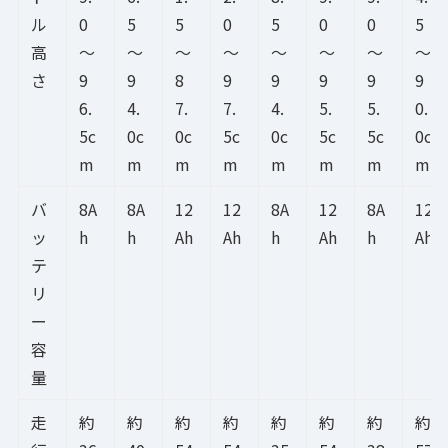
ル
0
5
5
0
5
0
0
5
高
～
～
～
～
～
～
～
～
さ
9
9
8
9
9
9
9
9
6.
4.
7.
7.
4.
5.
5.
0.
5c
0c
0c
5c
0c
5c
5c
0c
m
m
m
m
m
m
m
m
バ
8A
8A
12
12
8A
12
8A
12
ッ
h
h
Ah
Ah
h
Ah
h
Ah
テ
リ
ー
容
量
走
約
約
約
約
約
約
約
約