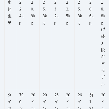
車
2
2
2
2
2
2
2
1
体
2.
0.
5.
3.
2.
5.
0.
8.
重
4k
9k
8k
2k
5k
8k
6k
8k
量
g
g
g
g
g
g
g
g
(内
装
3
段
ギ
ヤ
モ
デ
ル)
タ
70
20
20
26
20
26
前
20
イ
0
イ
イ
イ
イ
イ
1
イ
ヤ
×
ン
ン
ン
ン
ン
8/
ン